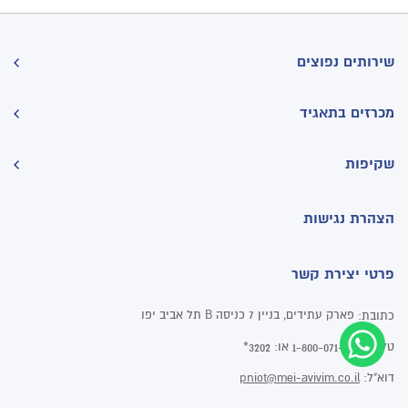
שירותים נפוצים
מכרזים בתאגיד
שקיפות
הצהרת נגישות
פרטי יצירת קשר
פארק עתידים, בניין 7 כניסה B תל אביב יפו
כתובת:
טלפון:
או:
3202*
1-800-071-202
דוא"ל:
pniot@mei-avivim.co.il