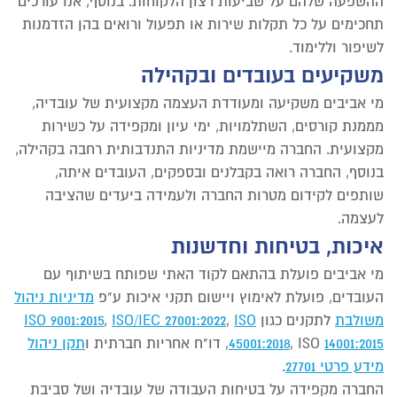
ההשפעה שלהם על שביעות רצון הלקוחות. בנוסף, אנו עורכים
תחכימים על כל תקלות שירות או תפעול ורואים בהן הזדמנות
לשיפור וללימוד.
משקיעים בעובדים ובקהילה
מי אביבים משקיעה ומעודדת העצמה מקצועית של עובדיה,
מממנת קורסים, השתלמויות, ימי עיון ומקפידה על כשירות
מקצועית. החברה מיישמת מדיניות התנדבותית רחבה בקהילה,
בנוסף, החברה רואה בקבלנים ובספקים, העובדים איתה,
שותפים לקידום מטרות החברה ולעמידה ביעדים שהציבה
לעצמה.
איכות, בטיחות וחדשנות
מי אביבים פועלת בהתאם לקוד האתי שפותח בשיתוף עם
העובדים, פועלת לאימוץ ויישום תקני איכות ע"פ
מדיניות ניהול
משולבת
לתקנים כגון
ISO
,
ISO/IEC 27001:2022
,
ISO 9001:2015
14001:2015
, ISO
45001:2018
, דו"ח אחריות חברתית ו
תקן ניהול
מידע פרטי 27701
.
החברה מקפידה על בטיחות העבודה של עובדיה ושל סביבת