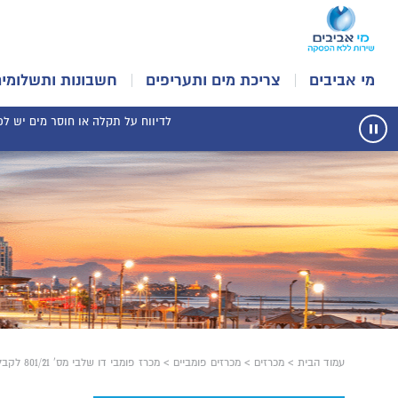
מי אביבים
צריכת מים ותעריפים
חשבונות ותשלומים
לדיווח על תקלה או חוסר מים יש לפנו
עצור
תנועת
רכיב
הודעות
עמוד הבית
>
מכרזים
>
מכרזים פומביים
>
מכרז פומבי דו שלבי מס' 801/21 לקבלת שירות של מידע וטפסים וביצוע שאילתות במאגרי הרשמים של משרד המשפטים באמצעות אתר האינטרנט של הספק