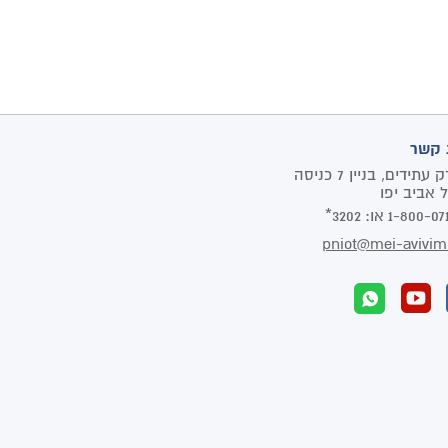
 קשר
פארק עתידים, בניין 7 כניסה
1-800-07
או:
3202*
pniot@mei-avivim.