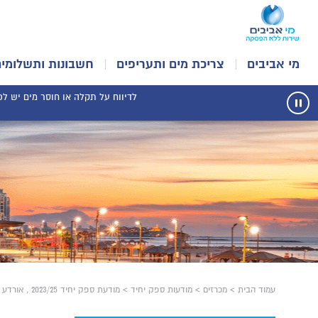
מי אביבים
צריכת מים ותעריפים
חשבונות ותשלומים
לדיווח על תקלה או חוסר מים יש לפנו
עצור
תנועת
רכיב
הודעות
עמוד הבית
>
מכרזים
>
מודעות ספק יחיד
>
מודעת ספק יחיד 2023/25 , אורדע פרינט תעשיות בע"מ תחזוקה של טפסים אלקטרוניים/ דיגיטליים/ מקוונים