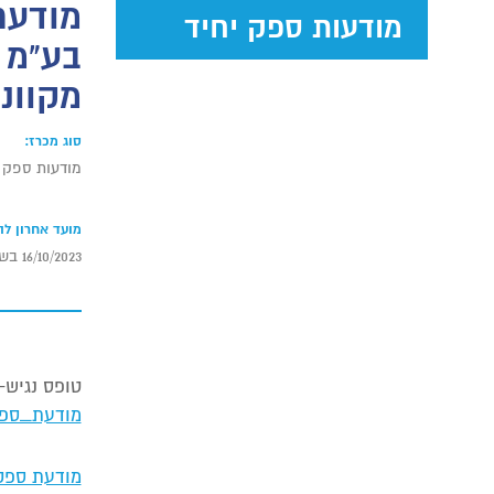
מודעות ספק יחיד
בע"מ 
מקוונ
סוג מכרז:
מודעות ספק י
מועד אחרון ל
16/10/2023 בשעה 12:00
טופס נגיש-
מודעת_ספק_יחיד_202325_אורדע_פרינט_תעשיות_בעמ_תחזוקה_ש