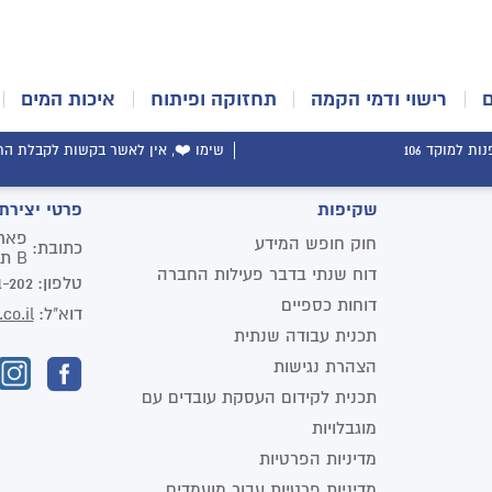
רישוי ודמי הקמה
תחזוקה ופיתוח
איכות המים
ת למוקד 106
שימו ❤️, אין לאשר בקשות לקבלת התר
שקיפות
פרטי יצירת
חוק חופש המידע
כתובת:
B תל אביב יפו
דוח שנתי בדבר פעילות החברה
טלפון:
1-202
דוחות כספיים
דוא"ל:
co.il
תכנית עבודה שנתית
הצהרת נגישות
תכנית לקידום העסקת עובדים עם
מוגבלויות
מדיניות הפרטיות
מדיניות פרטיות עבור מועמדים