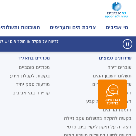
מי אביבים
צריכת מים ותעריפים
חשבונות ותשלומים
Tag Archive: מגבונים
לדיווח על תקלה או חוסר מים יש לפנו
עצור
תנועת
שירותים נפוצים
מכרזים בתאגיד
רכיב
הודעות
עוברים דירה
מכרזים פומביים
תשלום חשבון המים
בקשות לקבלת מידע
עדכון מספר הדיירים
מודעות ספק יחיד
חשבונית במייל
קריירה במי אביבים
דברו איתנו
הצטרפות להוראת קבע
וואטסאפ
בדיגיטל
הזמנת מד מים
בקשה להקלה בתשלום עקב נזילה
הצהרה על תיקון ליקויי ביוב פרטי
בקשה לסיוע בתשלום חשבון המים