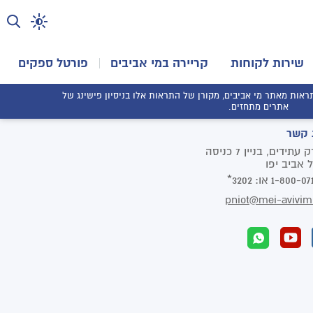
שירות לקוחות
קריירה במי אביבים
פורטל ספקים
אות מאתר מי אביבים, מקורן של התראות אלו בניסיון פישינג של
אתרים מתחזים.
 קשר
פארק עתידים, בניין 7 כניסה
1-800-07
או:
3202*
pniot@mei-avivim.