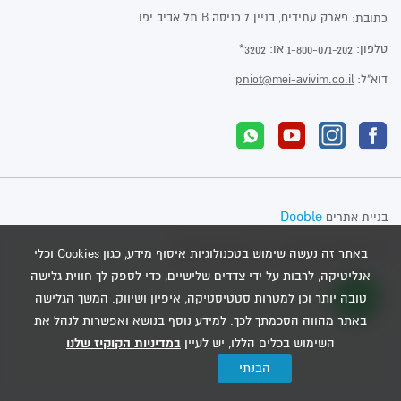
פארק עתידים, בניין 7 כניסה B תל אביב יפו
כתובת:
טלפון:
או:
3202*
1-800-071-202
דוא"ל:
pniot@mei-avivim.co.il
Dooble
בניית אתרים
כל הזכויות שמורות - מי אביבים 2020
באתר זה נעשה שימוש בטכנולוגיות איסוף מידע, כגון Cookies וכלי
אנליטיקה, לרבות על ידי צדדים שלישיים, כדי לספק לך חווית גלישה
טובה יותר וכן למטרות סטטיסטיקה, איפיון ושיווק. המשך הגלישה
באתר מהווה הסכמתך לכך. למידע נוסף בנושא ואפשרות לנהל את
השימוש בכלים הללו, יש לעיין
במדיניות הקוקיז שלנו
הבנתי