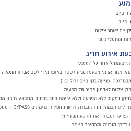
מנע
וי ביוב
י ביוב
קויים לאחר צילום
חות ומתעלי ביוב
עת אירוע חריג
הנדס/מנהל אזור על המפגע
הל אזור או מי מטעמו מגיע לשטח באופן מידי לשם אבחון התקלה (
במדרכה, פגיעה בקו ביוב גדול וכו').
לן צילום לאבחון מהיר של הבעיה
לתקן במקום ללא הפרעה וללא זרימת ביוב ברחוב, מתבצע תיקון מה
אם לא ניתן לתקן במהי
 הפרעה ומבודד את הקטע הבעייתי
ו בדרך הנכונה והמהירה ביותר