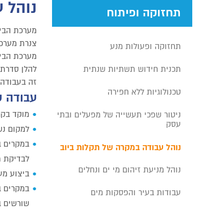
נוהל 
תחזוקה ופיתוח
מערכת הביו
צנרת מערכת הב
תחזוקה ופעולות מנע
מערכת הביו
תכנית חידוש תשתיות שנתית
להלן סדרת 
זה בעבודה 
טכנולוגיות ללא חפירה
עבודה 
מוקד בקר
ניטור שפכי תעשייה של מפעלים ובתי
עסק
למקום נש
במקרים ב
נוהל עבודה במקרה של תקלות ביוב
לבדיקת ת
נוהל מניעת זיהום מי ים ונחלים
ביצוע מע
במקרים ב
עבודות בעיר והפסקות מים
שורשים בק