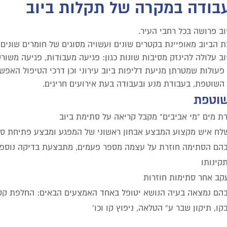
עבודה במקרה של תקלות ביוב
ב פרושה בכל רחבי העיר.
יוב מאופיינת בקטרים שונים ועשויה מסוגים של חומרים שונים: pvc, בטון ואסבסט צמנט
ב עלולה להינזק מסיבות שונות כגון: פגיעה מעבודות, פגיעה משורש
פעולות שמטרתן מניעת דליפות ביוב עירוני וכן דרכי הטיפול האפש
השוטפת, בעבודת מנע ובעבודה בעת אירועים חריגים.
שוטפת
ת מים "מי אביבים" מקבל קריאה על סתימת ביוב
לח איש מקצוע המבצע אבחון ראשוני של המפגע ומבצע פתיחת ס
הם הסתימה חוזרת על עצמה מספר פעמים, מתבצעת בדיקה נוספת 
קינותו
קב אחר סתימות חוזרות
הם נמצאה בעיה הנושא יטופל באחד האמצעים הבאים: החלפת קטע 
ו, תיקון שבר ע" הטלאה, ניפוץ קו וכו'