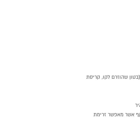
בטון שהוזרם לקו, קריסת
יר
רות והעבודה דורשת חפירה, מזמינים BYPASS – מעקף אשר מאפשר זרימת