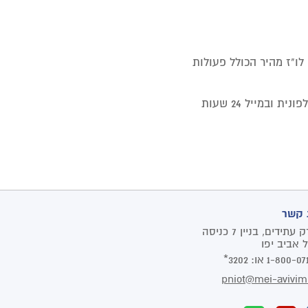
לו"ז מהיר הכולל פעולות
יבוצע יידוע מידי של המשרד להגנת הסביבה, משרד הבריאות ורשות המים טלפונית ובמייל 24 שעות
 קשר
פארק עתידים, בניין 7 כניסה
1-800-07
או:
3202*
pniot@mei-avivim.