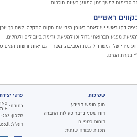
 סתימות למשך זמן המונע בעיות חוזרות
קווים ראשיים
יפה בקו ראשי יש לאתר באופן מידי את מקום התקלה. לשם כך יוכן 
מניעת מפגע תברואתי גדול וכן למניעת זרימת ביוב לים ולנחלים.
י בקרת המים.
שקיפות
פרטי יצירת
חוק חופש המידע
כתובת:
B תל אביב יפו
דוח שנתי בדבר פעילות החברה
טלפון:
1-202
דוחות כספיים
דוא"ל:
co.il
תכנית עבודה שנתית