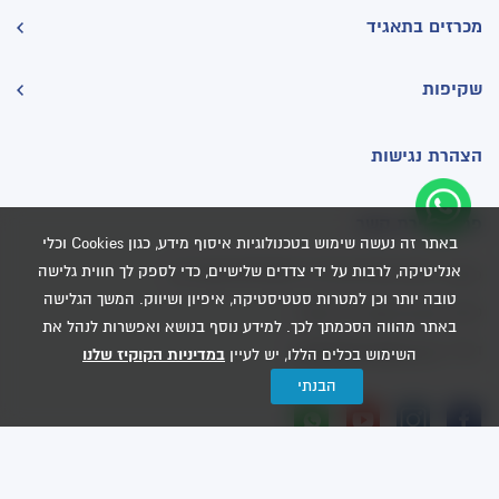
מכרזים בתאגיד
שקיפות
הצהרת נגישות
פרטי יצירת קשר
באתר זה נעשה שימוש בטכנולוגיות איסוף מידע, כגון Cookies וכלי
אנליטיקה, לרבות על ידי צדדים שלישיים, כדי לספק לך חווית גלישה
פארק עתידים, בניין 7 כניסה B תל אביב יפו
כתובת:
טובה יותר וכן למטרות סטטיסטיקה, איפיון ושיווק. המשך הגלישה
טלפון:
או:
3202*
1-800-071-202
באתר מהווה הסכמתך לכך. למידע נוסף בנושא ואפשרות לנהל את
דוא"ל:
pniot@mei-avivim.co.il
השימוש בכלים הללו, יש לעיין
במדיניות הקוקיז שלנו
הבנתי