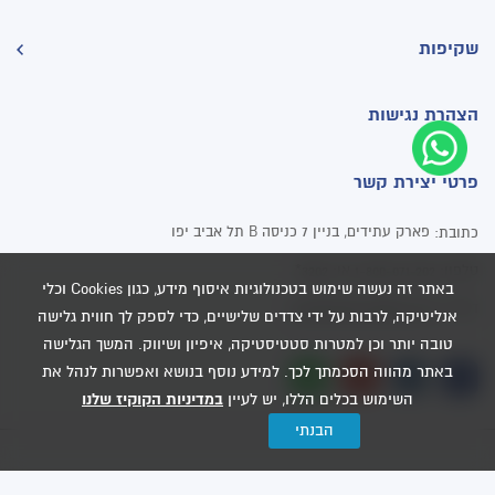
שקיפות
הצהרת נגישות
פרטי יצירת קשר
פארק עתידים, בניין 7 כניסה B תל אביב יפו
כתובת:
טלפון:
או:
3202*
1-800-071-202
באתר זה נעשה שימוש בטכנולוגיות איסוף מידע, כגון Cookies וכלי
דוא"ל:
pniot@mei-avivim.co.il
אנליטיקה, לרבות על ידי צדדים שלישיים, כדי לספק לך חווית גלישה
טובה יותר וכן למטרות סטטיסטיקה, איפיון ושיווק. המשך הגלישה
באתר מהווה הסכמתך לכך. למידע נוסף בנושא ואפשרות לנהל את
השימוש בכלים הללו, יש לעיין
במדיניות הקוקיז שלנו
הבנתי
Dooble
בניית אתרים