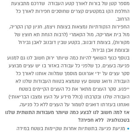
מספר קטן של בורות לאורך קטע העבודה שדרכם מתבצעת
החלפת הקו במקטעים קצרים שחוסכים חפירות לאורך כל
הרחוב.
החפירות הנקודתיות נמצאות בצומת ויצמן, חניון קרן הקריה,
מול בית אמריקה, מול הקאמרי (לרבות הנחת תא חוצץ של
מקורות), בצומת דובנוב, בקטע שבין דובנוב לאבן גבירול
ובצומת אבן גבירול.
בנוסף כגוף השואף להיות כמה שיותר ירוק חשוב לנו גם למנוע
פגיעה בעצים, כך שלפני כל עבודה באזור בו יש עצים מבוצע
סקר עצים על ידי אגרונום מוסמך שמלווה אותנו לאורך כל
העבודה ודואג ששום עץ שנמצא בטווח העבודות שלנו לא
ייפגע. סקר העצים מתאר את כל העצים הקיימים בשטח
העבודה שלנו ובקרבתו (כולל מידע על העץ ומצבו הבריאותי)
ואנחנו בעזרתו דואגים לשמור על העצים ללא כל פגיעה.
אז למה חשוב לנו לבצע כמה שיותר מעבודות התשתית שלנו
בטכנולוגיה ללא חפירה?
מניעת פגיעה בתשתיות אחרות שקיימות בשטח במידה