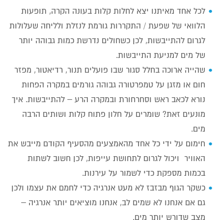
לכל אחד מאיתנו יצא לחלות קלות בעונה הקרה, תופעות
הלוואי של שפעת / התקררות גורמת לנזלת ולליחה שעלולות
לגרום להתייבשות, לכן כשחולים נדרשת כמות גבוהה יותר
של מים למניעת התייבשות.
שהייה ארוכה בחלל סגור שבו פועלים תנור, רדיאטור, מפזר
חום או מזגן על טמפרטורה גבוהה גורמים במקרה הפחות
נורא לכאב ראש וסחרחורת ובמקרה הרע – להתייבשות. איך
מונעים זאת? שומרים על חלון פתוח קלות ושותים הרבה
מים.
חימום על ידי כל אחד מהאמצעים מהסעיף הקודם מייבש את
האוויר ויכול לגרום לתחושת עייפות, לכן חשוב לשתות
בכמות מספקת כדי לשמור על עירנות.
כשקר הגוף מבזבז לא מעט אנרגיה כדי לחמם את עצמו ולכן
גם אם אנחנו לא שמים לב, אנחנו מוציאים יותר אנרגיה –
מצב שדורש יותר מים.