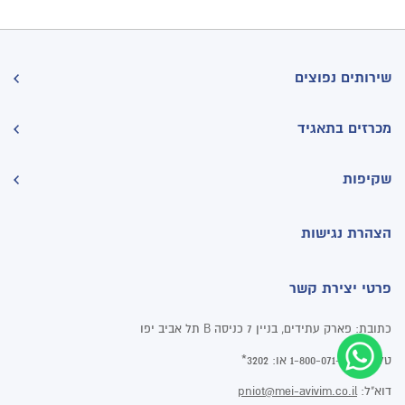
שירותים נפוצים
מכרזים בתאגיד
שקיפות
הצהרת נגישות
פרטי יצירת קשר
פארק עתידים, בניין 7 כניסה B תל אביב יפו
כתובת:
טלפון:
או:
3202*
1-800-071-202
דוא"ל:
pniot@mei-avivim.co.il