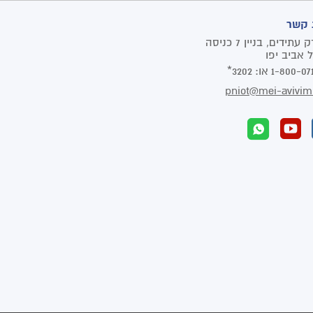
 קשר
פארק עתידים, בניין 7 כניסה
1-800-07
או:
3202*
pniot@mei-avivim.