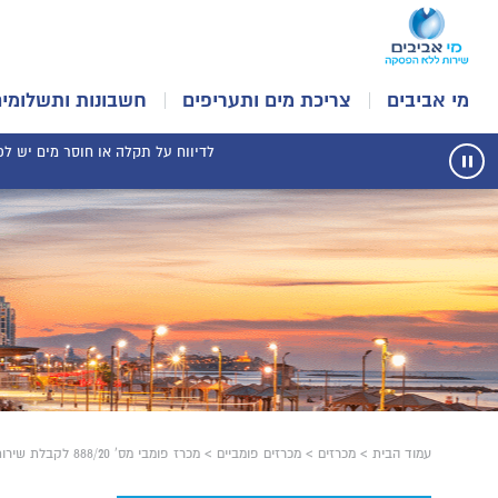
מי אביבים
צריכת מים ותעריפים
חשבונות ותשלומים
לדיווח על תקלה או חוסר מים יש לפנו
עצור
תנועת
רכיב
הודעות
עמוד הבית
>
מכרזים
>
מכרזים פומביים
>
מכרז פומבי מס' 888/20 לקבלת שירותי תכנון קווי מים ביוב וניקוז