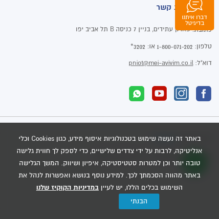
פרטי יצירת קשר
דברו איתנו
וואטסאפ
בדיגיטל
פארק עתידים, בניין 7 כניסה B תל אביב יפו
כתובת:
טלפון:
או:
3202*
1-800-071-202
דוא"ל:
pniot@mei-avivim.co.il
Dooble
בניית אתרים
באתר זה נעשה שימוש בטכנולוגיות איסוף מידע, כגון Cookies וכלי
אנליטיקה, לרבות על ידי צדדים שלישיים, כדי לספק לך חווית גלישה
כל הזכויות שמורות - מי אביבים 2020
טובה יותר וכן למטרות סטטיסטיקה, איפיון ושיווק. המשך הגלישה
באתר מהווה הסכמתך לכך. למידע נוסף בנושא ואפשרות לנהל את
השימוש בכלים הללו, יש לעיין
במדיניות הקוקיז שלנו
הבנתי