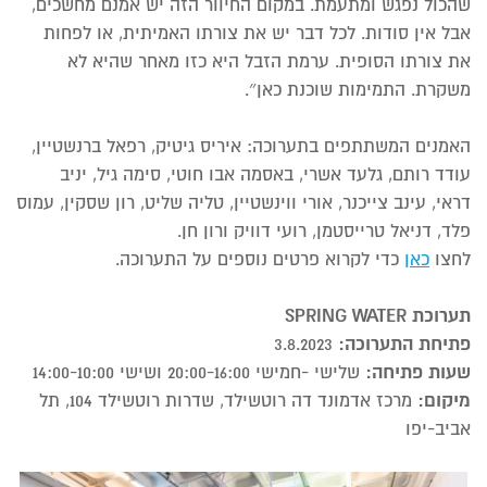
שהכול נפגש ומתעמת. במקום החיוור הזה יש אמנם מחשכים,
אבל אין סודות. לכל דבר יש את צורתו האמיתית, או לפחות
את צורתו הסופית. ערמת הזבל היא כזו מאחר שהיא לא
משקרת. התמימות שוכנת כאן״.
האמנים המשתתפים בתערוכה: איריס גיטיק, רפאל ברנשטיין,
עודד רותם, גלעד אשרי, באסמה אבו חוטי, סימה גיל, יניב
דראי, עינב צייכנר, אורי ווינשטיין, טליה שליט, רון שסקין, עמוס
פלד, דניאל טרייסטמן, רועי דוויק ורון חן.
לחצו
כאן
כדי לקרוא פרטים נוספים על התערוכה.
תערוכת SPRING WATER
פתיחת התערוכה:
3.8.2023
שעות פתיחה:
שלישי -חמישי 20:00-16:00 ושישי 14:00-10:00
מיקום:
מרכז אדמונד דה רוטשילד, שדרות רוטשילד 104, תל
אביב-יפו