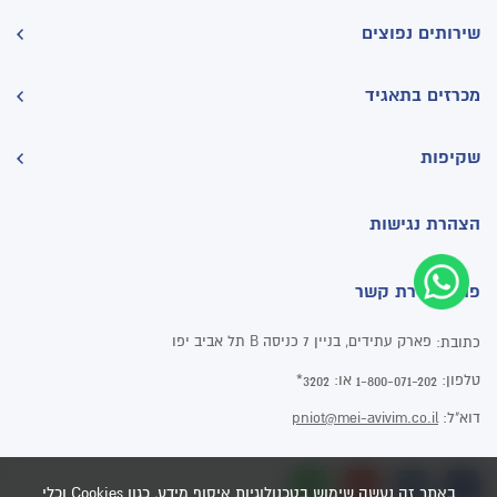
שירותים נפוצים
מכרזים בתאגיד
שקיפות
הצהרת נגישות
פרטי יצירת קשר
פארק עתידים, בניין 7 כניסה B תל אביב יפו
כתובת:
טלפון:
או:
3202*
1-800-071-202
דוא"ל:
pniot@mei-avivim.co.il
באתר זה נעשה שימוש בטכנולוגיות איסוף מידע, כגון Cookies וכלי