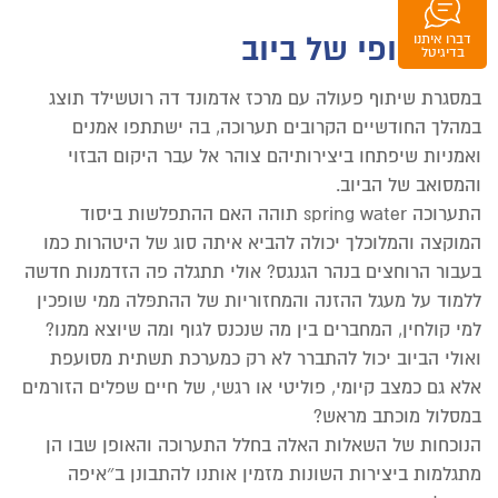
איזה יופי של ביוב
דברו איתנו
וואטסאפ
בדיגיטל
במסגרת שיתוף פעולה עם מרכז אדמונד דה רוטשילד תוצג
במהלך החודשיים הקרובים תערוכה, בה ישתתפו אמנים
ואמניות שיפתחו ביצירותיהם צוהר אל עבר היקום הבזוי
והמסואב של הביוב.
התערוכה spring water תוהה האם ההתפלשות ביסוד
המוקצה והמלוכלך יכולה להביא איתה סוג של היטהרות כמו
בעבור הרוחצים בנהר הגנגס? אולי תתגלה פה הזדמנות חדשה
ללמוד על מעגל ההזנה והמחזוריות של ההתפּלה ממי שופכין
למי קולחין, המחברים בין מה שנכנס לגוף ומה שיוצא ממנו?
ואולי הביוב יכול להתברר לא רק כמערכת תשתית מסועפת
אלא גם כמצב קיומי, פוליטי או רגשי, של חיים שפלים הזורמים
במסלול מוכתב מראש?
הנוכחות של השאלות האלה בחלל התערוכה והאופן שבו הן
מתגלמות ביצירות השונות מזמין אותנו להתבונן ב״איפה