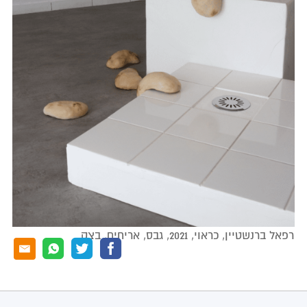
רפאל ברנשטיין, כראוי, 2021, גבס, אריחים, בצק.