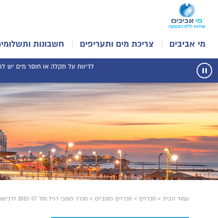
מי אביבים
צריכת מים ותעריפים
חשבונות ותשלומים
לדיווח על תקלה או חוסר מים יש לפנו
עצור
תנועת
רכיב
הודעות
עמוד הבית
>
מכרזים
>
מכרזים פומביים
>
מכרז פומבי רגיל מס' 2023-37 לרכישת רכב משא עד 3.5 טון