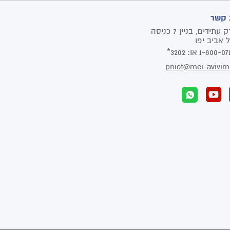
 קשר
פארק עתידים, בניין 7 כניסה
1-800-07
או:
3202*
pniot@mei-avivim.