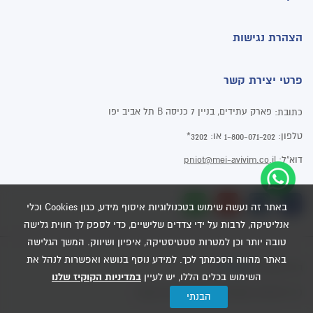
הצהרת נגישות
פרטי יצירת קשר
פארק עתידים, בניין 7 כניסה B תל אביב יפו
כתובת:
טלפון:
או:
3202*
1-800-071-202
דוא"ל:
pniot@mei-avivim.co.il
באתר זה נעשה שימוש בטכנולוגיות איסוף מידע, כגון Cookies וכלי
אנליטיקה, לרבות על ידי צדדים שלישיים, כדי לספק לך חווית גלישה
טובה יותר וכן למטרות סטטיסטיקה, איפיון ושיווק. המשך הגלישה
באתר מהווה הסכמתך לכך. למידע נוסף בנושא ואפשרות לנהל את
Dooble
בניית אתרים
השימוש בכלים הללו, יש לעיין
במדיניות הקוקיז שלנו
כל הזכויות שמורות - מי אביבים 2020
הבנתי