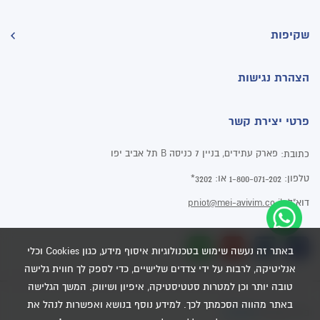
שקיפות
הצהרת נגישות
פרטי יצירת קשר
פארק עתידים, בניין 7 כניסה B תל אביב יפו
כתובת:
טלפון:
או:
3202*
1-800-071-202
דוא"ל:
pniot@mei-avivim.co.il
באתר זה נעשה שימוש בטכנולוגיות איסוף מידע, כגון Cookies וכלי
אנליטיקה, לרבות על ידי צדדים שלישיים, כדי לספק לך חווית גלישה
טובה יותר וכן למטרות סטטיסטיקה, איפיון ושיווק. המשך הגלישה
באתר מהווה הסכמתך לכך. למידע נוסף בנושא ואפשרות לנהל את
Dooble
בניית אתרים