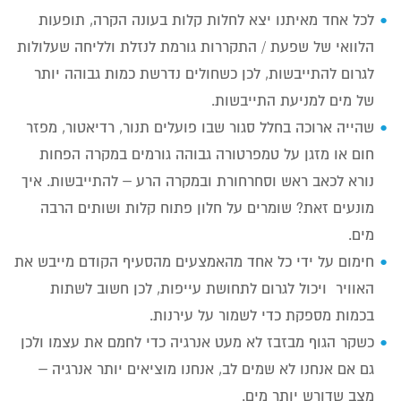
לכל אחד מאיתנו יצא לחלות קלות בעונה הקרה, תופעות
הלוואי של שפעת / התקררות גורמת לנזלת ולליחה שעלולות
לגרום להתייבשות, לכן כשחולים נדרשת כמות גבוהה יותר
של מים למניעת התייבשות.
שהייה ארוכה בחלל סגור שבו פועלים תנור, רדיאטור, מפזר
חום או מזגן על טמפרטורה גבוהה גורמים במקרה הפחות
נורא לכאב ראש וסחרחורת ובמקרה הרע – להתייבשות. איך
מונעים זאת? שומרים על חלון פתוח קלות ושותים הרבה
מים.
חימום על ידי כל אחד מהאמצעים מהסעיף הקודם מייבש את
האוויר ויכול לגרום לתחושת עייפות, לכן חשוב לשתות
בכמות מספקת כדי לשמור על עירנות.
כשקר הגוף מבזבז לא מעט אנרגיה כדי לחמם את עצמו ולכן
גם אם אנחנו לא שמים לב, אנחנו מוציאים יותר אנרגיה –
מצב שדורש יותר מים.