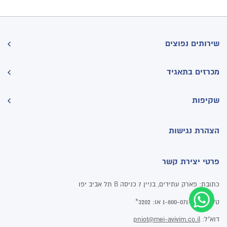
שירותים נפוצים
מכרזים בתאגיד
שקיפות
הצהרת נגישות
פרטי יצירת קשר
פארק עתידים, בניין 7 כניסה B תל אביב יפו
כתובת:
טלפון:
או:
3202*
1-800-071-202
דוא"ל:
pniot@mei-avivim.co.il