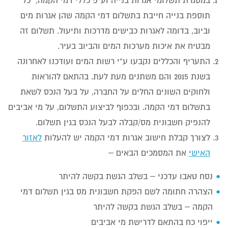
במסגרת תשלומי אגרות בנייה וע"פ כללי דמי הקמה, כל
תוספת בנייה חייבת בתשלום דמי הקמה שהן אגרות מים
וביוב, בדומה לאגרות כבישים מדרכות ותיעול. תשלום זה
מבטיח את איכות מערכות המים והביוב בעיר.
התעריף והכללים נקבעו ע"י רשות המים ועודכנו לאחרונה
בשנת 2015 והם משתנים מעת לעת. בהתאם להוראות
ולחוקים השונים החלים על החברה, על בעל הנכס לשאת
בתשלום דמי הקמה. ובכפוף לביצוע התשלום, על מי אביבים
להנפיק חשבונית מס/קבלה לבעל הנכס בגין תשלום.
לצורך קבלת חישוב אגרות דמי הקמה יש להעלות
לאזור
האישי
את המסמכים הבאים –
נסח טאבו עדכני – בשלב הגשת בקשה להיתר
הצהרה חתומה לשם הפקת חשבונית מס בגין תשלום דמי
הקמה – בשלב הגשת בקשה להיתר
ייפוי כח בהתאם לדרישת מי אביבים