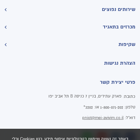
שירותים נפוצים
מכרזים בתאגיד
שקיפות
הצהרת נגישות
פרטי יצירת קשר
פארק עתידים, בניין 7 כניסה B תל אביב יפו
כתובת:
טלפון:
או:
3202*
1-800-071-202
דוא"ל:
pniot@mei-avivim.co.il
באתר זה נעשה שימוש בטכנולוגיות איסוף מידע, כגון Cookies וכלי