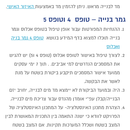
מד לבנייה מראש. ניתן להזמין מד באמצעות
האיזור האישי
.
גמר בנייה – טופס 4 וטופס 5
ההנחיות המפורטות עבור אופן טיפול בטופס אכלוס וגמר
בנייה תוכלו למצוא בדף המידע בנושא
טופס 4 גמר בניה
ואכלוס
לצורך טיפול באישור לטופס אכלוס (טופס 4 ו5) יש להגיש
את המסמכים הנדרשים למי אביבים. . תוך 7 ימי עסקים
ממועד אישור המסמכים תיקבע ביקורת בשטח על מנת
לאשר את הבקשה.
היה ובמועד הביקורת לא יימצא מד מים לבנייה, יחויב יזם
הבנייה/קבלן עפ"י אומדן מהנדס עבור צריכת מים לבנייה.
הצהרת מתכנן האינסטלציה- על המתכנן האינסטלציה של
הפרויקט לוודא כי ישנה התאמה בין התכנית המאושרת לבין
המצב בשטח ושכלל המערכות תקינות. אם המצב בשטח