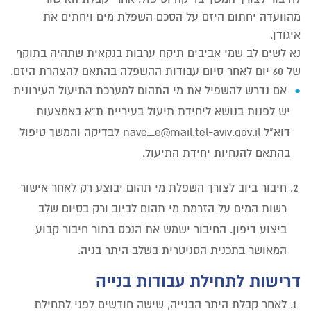
מהוועדה יחתום היזם על הסכם השפלת מים ויחתים את
איגודן.
נא לשים לב שמי אביבים תיקח ערבות בנקאית שתהיה בתוקף
של 60 יום לאחר סיום עבודות ההשפלה בהתאם להצהרת היזם.
אם נדרש להשפיל את מי התהום למערכת התיעול העירונית
יש לפנות בנושא ליחידת תיעול בעיריית ת”א באמצעות
דוא"ל nave_e@mail.tel-aviv.gov.il לבדיקה והמשך טיפול
בהתאם להנחיות יחידת התיעול.
חיבור ביוב לצורך השפלת מי תהום יבוצע רק לאחר אישור
רשות המים על הזרמת מי תהום לביוב ורק בסיום שלב
ביצוע דיפון. החיבור ישמש את הנכס בתור חיבור קבוע
המאושר בתכנית הסניטרית בשלב היתר בניה.
דרישות לתחילת עבודות בנייה
לאחר קבלת היתר הבנייה, שישה חודשים לפני לתחילת