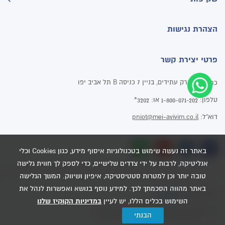
הצהרת נגישות
פרטי יצירת קשר
פארק עתידים, בניין 7 כניסה B תל אביב יפו
כתובת:
טלפון:
או:
3202*
1-800-071-202
דוא"ל:
pniot@mei-avivim.co.il
באתר זה נעשה שימוש בטכנולוגיות איסוף מידע, כגון Cookies וכלי
אנליטיקה, לרבות על ידי צדדים שלישיים, כדי לספק לך חווית גלישה
טובה יותר וכן למטרות סטטיסטיקה, איפיון ושיווק. המשך הגלישה
באתר מהווה הסכמתך לכך. למידע נוסף בנושא ואפשרות לנהל את
Dooble
בניית אתרים
השימוש בכלים הללו, יש לעיין
במדיניות הקוקיז שלנו
כל הזכויות שמורות - מי אביבים 2020
הבנתי