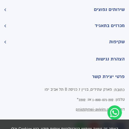
שירותים נפוצים
מכרזים בתאגיד
שקיפות
הצהרת נגישות
פרטי יצירת קשר
פארק עתידים, בניין 7 כניסה B תל אביב יפו
כתובת:
טלפון:
או:
3202*
1-800-071-202
דוא"ל:
pniot@mei-avivim.co.il
באתר זה נעשה שימוש בטכנולוגיות איסוף מידע, כגון Cookies וכלי