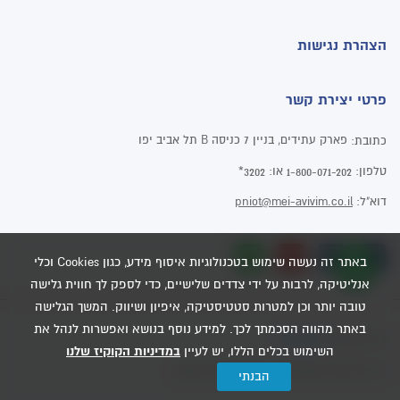
הצהרת נגישות
פרטי יצירת קשר
פארק עתידים, בניין 7 כניסה B תל אביב יפו
כתובת:
טלפון:
או:
3202*
1-800-071-202
דוא"ל:
pniot@mei-avivim.co.il
באתר זה נעשה שימוש בטכנולוגיות איסוף מידע, כגון Cookies וכלי
אנליטיקה, לרבות על ידי צדדים שלישיים, כדי לספק לך חווית גלישה
טובה יותר וכן למטרות סטטיסטיקה, איפיון ושיווק. המשך הגלישה
באתר מהווה הסכמתך לכך. למידע נוסף בנושא ואפשרות לנהל את
Dooble
בניית אתרים
השימוש בכלים הללו, יש לעיין
במדיניות הקוקיז שלנו
כל הזכויות שמורות - מי אביבים 2020
הבנתי