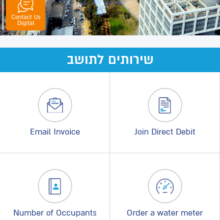
Contact Us
senger
tsapp
Digital
שירותים לתושב
Email Invoice
Join Direct Debit
Number of Occupants
Order a water meter