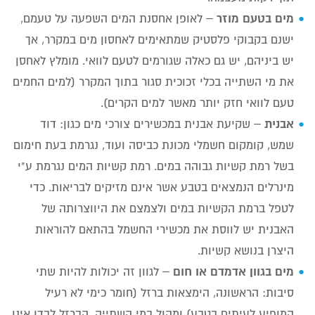
מים בטעם מוזר
– לאופן אחסנת המים השפעה על טעמם,
ישנם בקבוקי פלסטיק שמתאימים לאחסון מים במקרר, אך
יש ביניהם, יש גם כאלה שגורמים לטעם לוואי. מומלץ לאחסן
את מי השתייה בכלי זכוכית סגור בתוך המקרר (למים החמים
טעם לוואי חזק יותר מאשר למים הקרים).
אבנית
– שקיעת אבנית במכשירים צורכי מים כגון: דוד
שמש, קומקום חשמלי מכונת כביסה ועוד, נגרמת בעת חימום
בשל רמת קשיות גבוהה במים. רמת קשיות המים נגרמת ע"י
מינרלים הנמצאים בטבע אשר אינם מזיקים לבריאות. כדי
לטפל ברמת הקשיות במים ולצמצם את היווצרותה של
האבנית יש לווסת את מכשירי החשמל בהתאם להוראות
היצרן בנושא קשיות.
מים בגוון אדמדם או חום
– לגוון זה יכולות להיות שתי
סיבות: הראשונה, הימצאות ברזל (חומר כימי לא רעיל
המופיע לעיתים בטבע) ומהול במי השתייה. הברזל לבדו אינו