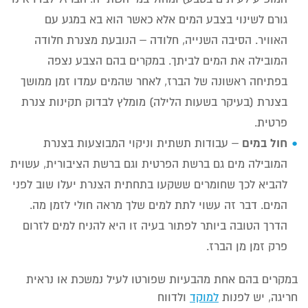
גורם לשינוי בצבע המים אלא כאשר הוא בא במגע עם
האוויר. הסיבה השנייה, חלודה – הנובעת מצנרת חלודה
המובילה את המים לביתך. במקרים בהם הצבע נצפה
בפתיחה ראשונה של הברז, לאחר שהמים עמדו זמן ממושך
בצנרת (בעיקר בשעות הלילה) מומלץ לבדוק תקינות צנרת
פרטית.
חול במים
– עבודות תשתית וניקוי המבוצעות בצנרת
המובילה מים גם ברשת הפרטית וגם ברשת הציבורית, עשוית
להביא לכך שחומרים ששקעו בתחתית הצנרת יעלו שוב לפני
המים. דבר זה עשוי לתת למים שלך מראה חולי לזמן מה.
הדרך הטובה ביותר לפתור בעיה זו היא להניח למים לזרום
פרק זמן מן הברז.
במקרים בהם אחת מהבעיות שפורטו לעיל נמשכת או נראית
חריגה, יש לפנות
למוקד
ולדווח